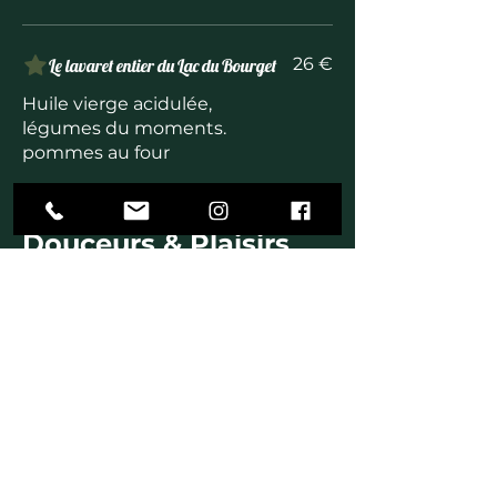
26 €
Le lavaret entier du Lac du Bourget
Huile vierge acidulée,
légumes du moments.
pommes au four
Douceurs & Plaisirs
Nougat glacé
8 €
Coulis de fruits rouges
Tarte aux fruits du moment
8 €