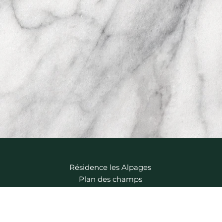
Résidence les Alpages
Plan des champs
73480 VAL-CENIS